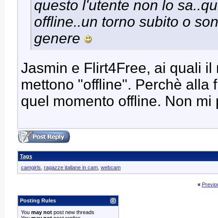
questo l'utente non lo sa..q
offline..un torno subito o s
genere
Jasmin e Flirt4Free, ai quali il
mettono "offline". Perchè alla 
quel momento offline. Non mi 
Tags
camgirls
,
ragazze italiane in cam
,
webcam
«
Previo
Posting Rules
You
may not
post new threads