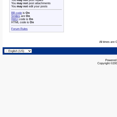
You
may not
post replies
You
may not
post attachments
You
may not
edit your posts
BB code
is
On
Smilies
are
On
[IMG]
code is
On
HTML code is
On
Forum Rules
All times are
Powered b
Copyright ©2000