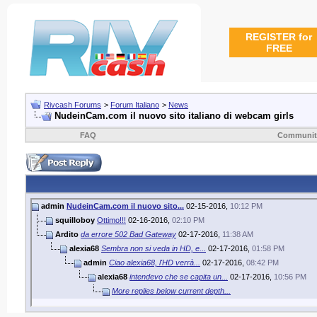
REGISTER for
FREE
Rivcash Forums
>
Forum Italiano
>
News
NudeinCam.com il nuovo sito italiano di webcam girls
FAQ
Communit
admin
NudeinCam.com il nuovo sito...
02-15-2016,
10:12 PM
squilloboy
Ottimo!!!
02-16-2016,
02:10 PM
Ardito
da errore 502 Bad Gateway
02-17-2016,
11:38 AM
alexia68
Sembra non si veda in HD, e...
02-17-2016,
01:58 PM
admin
Ciao alexia68, l'HD verrà...
02-17-2016,
08:42 PM
alexia68
intendevo che se capita un...
02-17-2016,
10:56 PM
More replies below current depth...