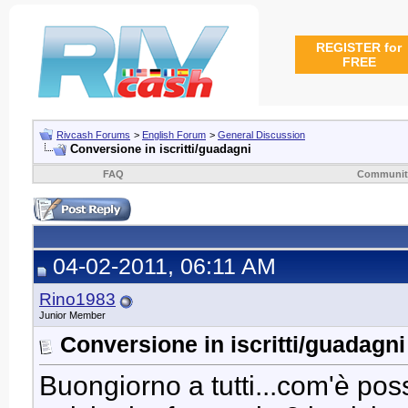
REGISTER for
FREE
Rivcash Forums
>
English Forum
>
General Discussion
Conversione in iscritti/guadagni
FAQ
Communit
04-02-2011, 06:11 AM
Rino1983
Junior Member
Conversione in iscritti/guadagni
Buongiorno a tutti...com'è pos