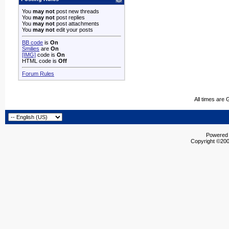
You
may not
post new threads
You
may not
post replies
You
may not
post attachments
You
may not
edit your posts
BB code
is
On
Smilies
are
On
[IMG]
code is
On
HTML code is
Off
Forum Rules
All times are
Powered b
Copyright ©2000