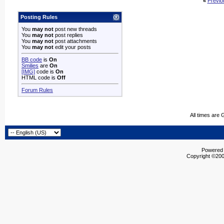
«
Previo
Posting Rules
You
may not
post new threads
You
may not
post replies
You
may not
post attachments
You
may not
edit your posts
BB code
is
On
Smilies
are
On
[IMG]
code is
On
HTML code is
Off
Forum Rules
All times are
Powered b
Copyright ©2000