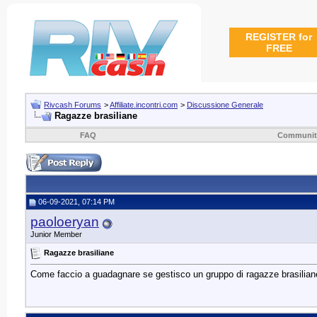
REGISTER for
FREE
Rivcash Forums
>
Affiliate.incontri.com
>
Discussione Generale
Ragazze brasiliane
FAQ
Communit
06-09-2021, 07:14 PM
paoloeryan
Junior Member
Ragazze brasiliane
Come faccio a guadagnare se gestisco un gruppo di ragazze brasiliane