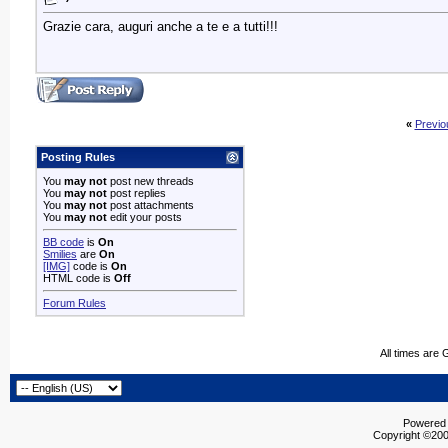
Grazie cara, auguri anche a te e a tutti!!!
«
Previo
Posting Rules
You
may not
post new threads
You
may not
post replies
You
may not
post attachments
You
may not
edit your posts
BB code
is
On
Smilies
are
On
[IMG]
code is
On
HTML code is
Off
Forum Rules
All times are
Powered b
Copyright ©2000